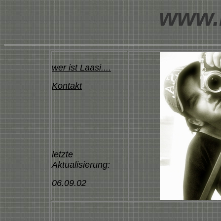
www.l
wer ist Laasi....
Kontakt
letzte
Aktualisierung:
06.09.02